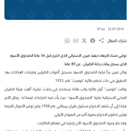
07:46
22.07.2010
شارك المقال
توفي مساء الاربعاء ديفيد فيرن، الاسترالي الذي اخترع قبل 54 عاما الصندوق الأسود
الذي يسجل بيانات رحلة الطيران ، عن 85 عاما.
وكان فيرن بدأ فكرة الصندوق الاسود بتسجيل أصوات الطيارين وقراءات العدادات بعد
التحقيق في حاث تحطم طائرة "كوميت" عام ,1953
وكانت "كوميت" أول طائرة ركاب نفاثة تستخدم في رحلات تجارية. ألغت هيئة الطيران
المدني الاسترالية فكرة "الصندوق الأسود" حيث رأت فيه اختراعا لا قيمة له ، وظل الأمر
هكذا إلى أن شاهد الاختراع مسئول طيران بريطاني عام 1958 وقرر توفير الأموال اللازمة
لوارين لتطوير الاختراع بصورة أكبر من النموذج الأولي.
وقد صار وجود الصندوق الأسود الآن إجباريا في معظم الطائرات.