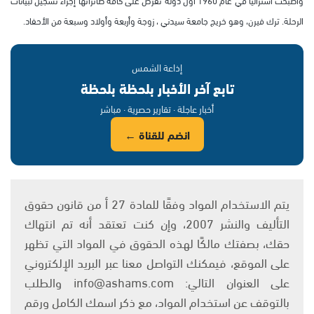
وأصبحت استراليا في عام 1960 أول دولة تفرض على كافة طائراتها إجراء تسجيل لبيانات
الرحلة. ترك فيرن، وهو خريج جامعة سيدني ، زوجة وأربعة وأولاد وسبعة من الأحفاد.
إذاعة الشمس
تابع آخر الأخبار بلحظة بلحظة
أخبار عاجلة · تقارير حصرية · مباشر
انضم للقناة ←
يتم الاستخدام المواد وفقًا للمادة 27 أ من قانون حقوق
التأليف والنشر 2007، وإن كنت تعتقد أنه تم انتهاك
حقك، بصفتك مالكًا لهذه الحقوق في المواد التي تظهر
على الموقع، فيمكنك التواصل معنا عبر البريد الإلكتروني
على العنوان التالي: info@ashams.com والطلب
بالتوقف عن استخدام المواد، مع ذكر اسمك الكامل ورقم