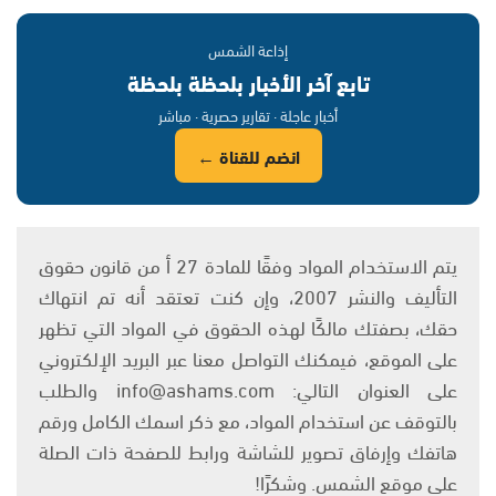
إذاعة الشمس
تابع آخر الأخبار بلحظة بلحظة
أخبار عاجلة · تقارير حصرية · مباشر
انضم للقناة ←
يتم الاستخدام المواد وفقًا للمادة 27 أ من قانون حقوق
التأليف والنشر 2007، وإن كنت تعتقد أنه تم انتهاك
حقك، بصفتك مالكًا لهذه الحقوق في المواد التي تظهر
على الموقع، فيمكنك التواصل معنا عبر البريد الإلكتروني
على العنوان التالي: info@ashams.com والطلب
بالتوقف عن استخدام المواد، مع ذكر اسمك الكامل ورقم
هاتفك وإرفاق تصوير للشاشة ورابط للصفحة ذات الصلة
على موقع الشمس. وشكرًا!