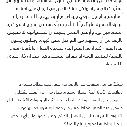
المثيرات الجنسية، ولكن هناك الكثير من الرجال على اختلاف
أعمارهم يحاولون تتبعي وإبداء إعجابهم بي، وذلك قد يحرك
الرغبة الجنسية قليلاً، وأنا لا أعجب بأي شخص بسهولة مع كثرة
المتقدمين لي، وأرفض البعض بسبب أن شخصياتهم لا تعجبني
بالرغم من أن رغبتهم في التواصل معي كبيرة، ويظلون يلحون
في القبول كثيراً، مع العلم أنني شديدة الجمال والأنوثه سواء
بالنسبة لملامح الوجه أو معالم الجسد، وهذا منذ أن كان عمري
10 سنوات...
فمثلاً قوامي ملفوف جداً بالرغم من ضيق حجم عظام جسدي،
وعلامات الأنوثة لديّ جميلة ومثيرة، فكل من رآني أعجب بشكلي
وصوتي، حتى النساء، وذلك طبعاً بسبب كثرة الهرمونات الأنثوية داخل
جسمي منذ الصغر، فماذا أفعل في قوة الرغبة وزيادة الهرمونات
الأنثوية اللتين تسببان لي الكسل الدائم، وهل أوافق على أي شخص
أريد الارتباط به لمجرد إشباع الرغبة؟