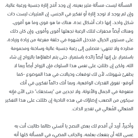
المسألة ليست مسألة مثير بعينه، إن وجد أنتج إثارة جنسية ورغبة عالية،
وإن لم يوجد لا توجد إثارة أو تفكير في الجنس، إن المثيرات ليست ذات
شكل واحد، إنها ذات أشكال عدة، هناك ما هو قوي وما هو أقوى،
وهناك أيضاً محفزات لتلك الرغبة تجعلها أقوى وأقوى، وإن كان ذلك
على مستوى الخيال، فتدخل الشهوة في حلقة مفرغة من زيادة وزيادة،
مطردة ولا تنتهي؛ فتصلين إلى رغبة جنسية عالية وساخنة ومحمومة
باستمرار، بل إنها أيضاً زائدة باستمرار، حتى يتم اطفاؤها بالزواج إن شاء
الله، ولكن إن ظللتِ على نفس هذا السلوك فإن الزواج أيضاً ربما لا
يطفئ شهوتك، لأن لك توقعات وخيالات في هذا الموضوع -كما
أتوقع- تفوق القدرات الواقعية، وبما أنك دائماً تفكرين في أنك
متفوقة في الجمال والأنوثة، ولا تجدين من "يستحقك" حتى الآن فإنه
سيكون من الصعب إرضاؤك في هذه الناحية إن ظللت على هذا التفكير
المتعالي المُغالي في تقدير الذات.
وأخيراً، أريد أن أقدم لك بعض النصح يا آنستي طالما طالبت أنت به
عسى الله أن ينفعك بعلمه، والجانب المضيء في المسألة كلها أنه