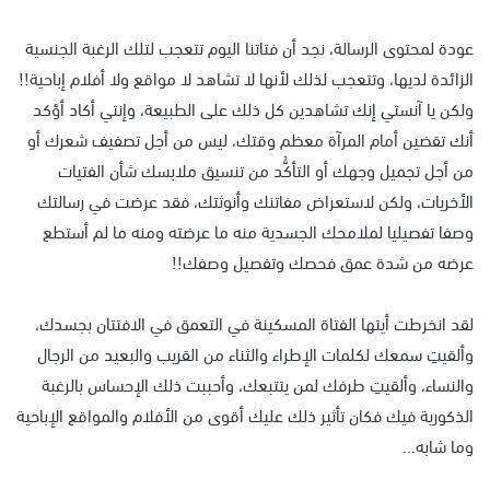
عودة لمحتوى الرسالة، نجد أن فتاتنا اليوم تتعجب لتلك الرغبة الجنسية
الزائدة لديها، وتتعجب لذلك لأنها لا تشاهد لا مواقع ولا أفلام إباحية!!
ولكن يا آنستي إنك تشاهدين كل ذلك على الطبيعة، وإنتي أكاد أؤكد
أنك تقضين أمام المرآة معظم وقتك، ليس من أجل تصفيف شعرك أو
من أجل تجميل وجهك أو التأكُّد من تنسيق ملابسك شأن الفتيات
الأخريات، ولكن لاستعراض مفاتنك وأنوثتك، فقد عرضت في رسالتك
وصفا تفصيليا لملامحك الجسدية منه ما عرضته ومنه ما لم أستطع
عرضه من شدة عمق فحصك وتفصيل وصفك!!
لقد انخرطت أيتها الفتاة المسكينة في التعمق في الافتتان بجسدك،
وألقيتِ سمعك لكلمات الإطراء والثناء من القريب والبعيد من الرجال
والنساء، وألقيتِ طرفك لمن يتتبعك، وأحببت ذلك الإحساس بالرغبة
الذكورية فيك فكان تأثير ذلك عليك أقوى من الأفلام والمواقع الإباحية
وما شابه...