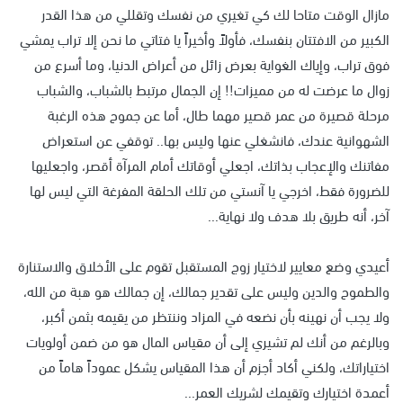
مازال الوقت متاحا لك كي تغيري من نفسك وتقللي من هذا القدر
الكبير من الافتتان بنفسك، فأولاً وأخيراً يا فتاتي ما نحن إلا تراب يمشي
فوق تراب، وإياك الغواية بعرض زائل من أعراض الدنيا، وما أسرع من
زوال ما عرضت له من مميزات!! إن الجمال مرتبط بالشباب، والشباب
مرحلة قصيرة من عمر قصير مهما طال، أما عن جموح هذه الرغبة
الشهوانية عندك، فانشغلي عنها وليس بها.. توقفي عن استعراض
مفاتنك والإعجاب بذاتك، اجعلي أوقاتك أمام المرآة أقصر، واجعليها
للضرورة فقط، اخرجي يا آنستي من تلك الحلقة المفرغة التي ليس لها
آخر، أنه طريق بلا هدف ولا نهاية...
أعيدي وضع معايير لاختيار زوج المستقبل تقوم على الأخلاق والاستنارة
والطموح والدين وليس على تقدير جمالك، إن جمالك هو هبة من الله،
ولا يجب أن نهينه بأن نضعه في المزاد وننتظر من يقيمه بثمن أكبر،
وبالرغم من أنك لم تشيري إلى أن مقياس المال هو من ضمن أولويات
اختياراتك، ولكني أكاد أجزم أن هذا المقياس يشكل عموداً هاماً من
أعمدة اختيارك وتقيمك لشريك العمر...