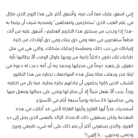
إنني اشفق عليك مما أنت فيه، وأشفق أكثر على هذا الزوج الذي مازال
في علم الغيب الذي "ستتكرمين وتتعطفين" وتمنحيه شرف أن يرتبط به
-هذا إذا وجدتِ من يستحق هذا التكريم العظيم-، أشفق عليه من أنك
قطعاً ستقصرين في حقه وفي حق بيتك وفي حق أولادك من كثرة
إفراطك في حب ذاتك وممارسة إعجابك بشكلك، والتي هي في مثل
طباعك تلك تكون داخلياً راغبة من زوجها طوال الوقت ألاّ يطالبها بأية
حقوق، بل يتعبد دوماً في محرابها ويحمد ربه أن أمه دعت له دعوة في
ليلة قدر وجعلت فتاة بمثل هذه المواصفات تختاره من هذا الطابور
للشباب الذين كانوا يحلمون أن تبادلهم نظرة بنظرة، فما بال من اختارته
زوجاً، يجب ألاّ يفعل شيئاً إلا أن ينظر لها ويثني على جمالها ويتغزل فيها
وفي محاسنها 24 ساعة يومياً سبعة أيام في الأسبوع.
أستمحيك عذراً أيها القارئ وأيتها القارئة لأنني قد أطلت في هذه
المقدمة ولكن يستفزني ذلك الاعتداد الزائد بالنفس الذي يصل إلى حد
الغرور، والذي يستفزني أكثر أن يتم ذلك على أنه شيء طبيعي وبرئ
وحتمي وبديهي... يا إلهي!!