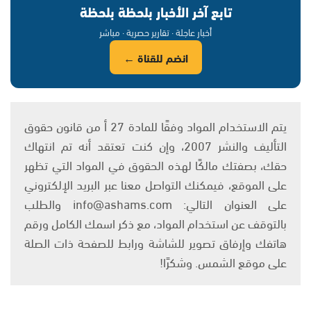
تابع آخر الأخبار بلحظة بلحظة
أخبار عاجلة · تقارير حصرية · مباشر
انضم للقناة ←
يتم الاستخدام المواد وفقًا للمادة 27 أ من قانون حقوق
التأليف والنشر 2007، وإن كنت تعتقد أنه تم انتهاك
حقك، بصفتك مالكًا لهذه الحقوق في المواد التي تظهر
على الموقع، فيمكنك التواصل معنا عبر البريد الإلكتروني
على العنوان التالي: info@ashams.com والطلب
بالتوقف عن استخدام المواد، مع ذكر اسمك الكامل ورقم
هاتفك وإرفاق تصوير للشاشة ورابط للصفحة ذات الصلة
على موقع الشمس. وشكرًا!