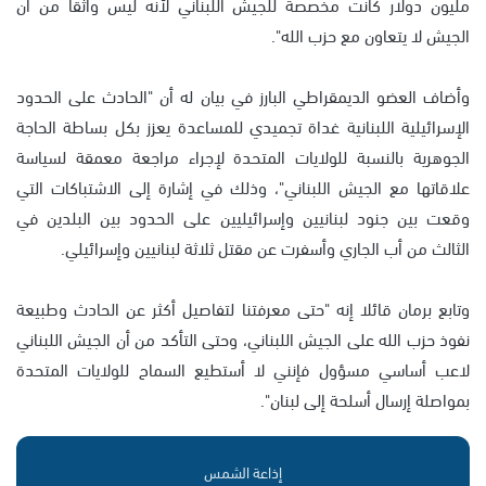
مليون دولار كانت مخصصة للجيش اللبناني لأنه ليس واثقا من أن
الجيش لا يتعاون مع حزب الله".
وأضاف العضو الديمقراطي البارز في بيان له أن "الحادث على الحدود
الإسرائيلية اللبنانية غداة تجميدي للمساعدة يعزز بكل بساطة الحاجة
الجوهرية بالنسبة للولايات المتحدة لإجراء مراجعة معمقة لسياسة
علاقاتها مع الجيش اللبناني"، وذلك في إشارة إلى الاشتباكات التي
وقعت بين جنود لبنانيين وإسرائيليين على الحدود بين البلدين في
الثالث من أب الجاري وأسفرت عن مقتل ثلاثة لبنانيين وإسرائيلي.
وتابع برمان قائلا إنه "حتى معرفتنا لتفاصيل أكثر عن الحادث وطبيعة
نفوذ حزب الله على الجيش اللبناني، وحتى التأكد من أن الجيش اللبناني
لاعب أساسي مسؤول فإنني لا أستطيع السماح للولايات المتحدة
بمواصلة إرسال أسلحة إلى لبنان".
إذاعة الشمس