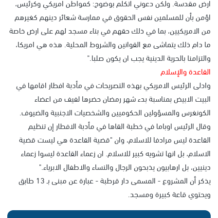
ارض مقدسة. ولكن دعوني اتكلم بوضوح: كمواطن امريكي وكرئيس،
اؤمن بأن للمسلمين نفس الحقوق في ممارسة شعائر دينهم كغيرهم
من الامريكيين، بما في ذلك حقهم في بناء مسجد لهم على ارض خاصة
ما دام ذلك يتماشى مع القوانين والشروط المحلية. هذه هي امريكا،
والتزامنا بالحرية الدينية يجب ان يكون صلبا."
القاعدة والإسلام
وادلى الرئيس الامريكي بهذه التصريحات في مأدبة افطار اقامها في
البيت الابيض بمناسبة بدء شهر رمضان حضرها لفيف من اعضاء
الكونغرس والمسؤولين الحكوميين والشخصيات الاجنبية والضيوف.
وقال الرئيس اوباما في خطبة القاها في مأدبة الافطار إن تنظيم
القاعدة ليس مرادفا للاسلام، وان "قضية القاعدة هي ليست قضية
الاسلام، بل انها تشويه كبير للاسلام. ان زعماء القاعدة ليسوا زعماء
دينيين، بل ارهابيون يذبحون الرجال والنساء والاطفال الابرياء."
يذكر أن المشروع - المسمى دار قرطبة - عبارة عن مبنى بـ 13 طابق
ويحتوي قاعة كبيرة ومسجد.