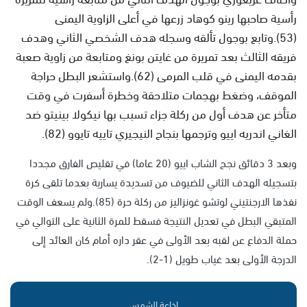
رأسية صاحبها رينو كوهاد زرعها في أعلى الزاوية اليمنى
(53).وتابع بوجول تألقه وسجله هدف الشخصي الثاني وهدف
فريقه الثالث بعد تمريرة من غايتن بونغ ومتابعة من زاوية صعبة
بقدمه اليمنى في قلب المرمى (62).واستشعر البطل حراجة
الموقف، وضغط بهجمات متلاحقة وخطرة أسفرت في وقت
متأخر عن هدف أول من ركلة جزاء تسبب بها نيكولا بينيتو ضد
الغاني اندريه اييو وترجمها بنجاح النيجيري تاييه تايوو (82).
وبعد 3 دقائق نجح الشاب اييو (20 عاما) في تقليص الفارق مجددا
بتسجيله الهدف الثاني للضيوف من تسديدة يسارية بعدما تلقى كرة
نفذها الارجنتيني لوتشو غونزاليز من ركلة حرة (85).ولم يسعف الوقت
المتبقي البطل في تعديل النتيجة فسقط للمرة الثانية على التوالي في
حملة الدفاع عن لقبه بعد الأولى في عقر داره أمام كان العائد إلى
الدرجة الأولى بعد غياب طويل (1-2).
إذاعة الشمس