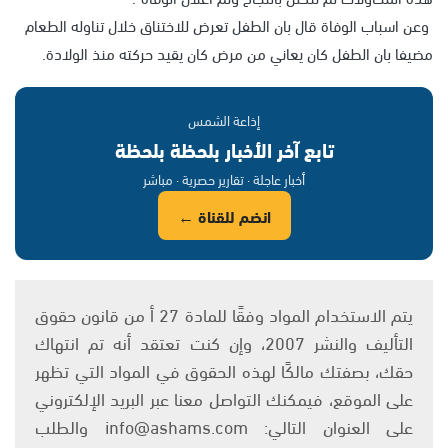
وعن اسباب الوفاة قال بان الطفل تعرض للاختناق خلال تناوله الطعام
مضيفا بان الطفل كان يعاني من مرض كان يقيد حركته منذ الولادة.
إذاعة الشمس
تابع آخر الأخبار بلحظة بلحظة
أخبار عاجلة · تقارير حصرية · مباشر
انضم للقناة ←
يتم الاستخدام المواد وفقًا للمادة 27 أ من قانون حقوق
التأليف والنشر 2007، وإن كنت تعتقد أنه تم انتهاك
حقك، بصفتك مالكًا لهذه الحقوق في المواد التي تظهر
على الموقع، فيمكنك التواصل معنا عبر البريد الإلكتروني
على العنوان التالي: info@ashams.com والطلب