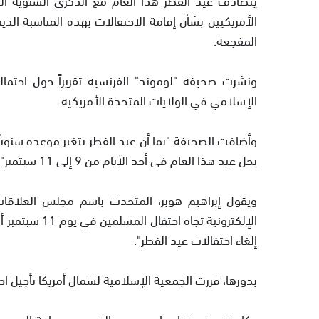
الأمريكيين بشأن إقامة الاحتفالات بهذه المناسبة الدي
المفجعة.
ونشرت صحيفة "لوموند" الفرنسية تقريراً حول احتم
الإسلامي في الولايات المتحدة الأمريكية.
وأضافت الصحيفة "بما أن عيد الفطر يتغير موعده سنويا
يحل عيد هذا العام في أحد الأيام من 9 إلى 11 سبتمبر".
ويقول إبراهيم هوبر، المتحدث باسم مجلس العلاقات 
الإلكترونية ت
إلغاء احتفالات عيد الفطر".
بدورها، قررت الجمعية الإسلامية لشمال أمريكا تأجيل احتفالات العيد إلى يوم 12 سبت
وكان قد فجر قرار بناء مسجد بالقرب من ساحة البرجين ا