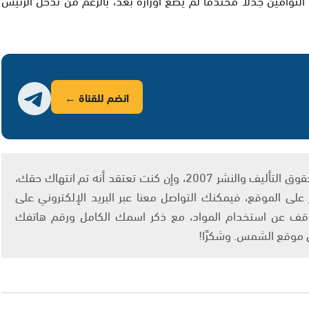
انضم للقناة ←
يتم الاستخدام المواد وفقًا للمادة 27 أ من قانون حقوق التأليف والنشر 2007، وإن كنت تعتقد أنه تم انتهاك حقك،
لى الموقع، فيمكنك التواصل معنا عبر البريد الإلكتروني على
info@ashams.c والطلب بالتوقف عن استخدام المواد، مع ذكر اسمك الكامل ورقم هاتفك
ى موقع الشمس. وشكرًا!