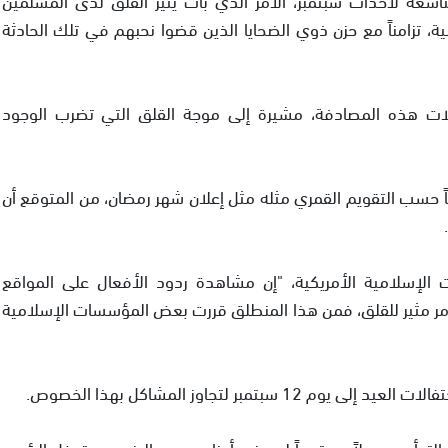
نية، تزامناً مع حزن ذوي الضحايا الذين قضوا نحبهم في تلك الحادثة
الات هذه المصادفة، مشيرة إلى موجة القلق التي تضرب الوجود
ً حسب التقويم القمري مثله مثل إعلان شهر رمضان، من المتوقع أن
الإسلامية الأمريكية، "إن مشاهدة ردود الأفعال على المواقع
جاه احتفال المسلمين في يوم 11 سبتمبر أمر مثير للقلق، فمن هذا المنطلق قررت بعض المؤسسات الإسلامية
مبر لتجاوز المشاكل بهذا الخصوص.
لتوأمين جدلاً محتدماً لم يضع أوزاره بعد، بالرغم من تدخل الرئيس