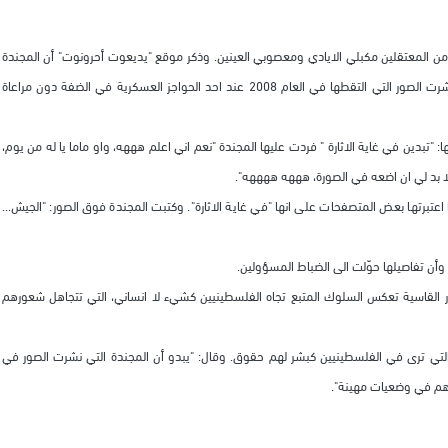
 المعتقلين مكبلي الايادي ومعصوبي العينين. وذكر موقع "يديعوت أحرونوت" أن المجندة
الشابة وتدعى عيدن من مدينة سدود انهت مؤخراً خدمتها في الجيش ونشرت الصور التي التقطها في العام 2008 عند احد الحواجز العسكرية في الضفة دون مراعاة
: "تبدين في غاية الاثارة " فردت عليها المجندة "نعم اني اعلم هههه، واو ماما يا له من يوم،
ا بد لي ان اضعه في الصورة، هههه ههههه".
برتها بعض المتصفحات على انها "في غاية الاثارة". وكتبت المجندة فوق الصور: "الجيش...
أن تفاصيلها حوّلت الى الضباط المسؤولين.
ر القاسية تعكس السلوك المتبع تجاه الفلسطينيين كشيء لا انساني، التي تتجاهل شعورهم
التي ترى في الفلسطينيين كبشر لهم حقوق. وقال: "يبدو أن المجندة التي نشرت الصور في
م في وضعيات مهينة".