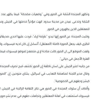
وتظهر المجندة الشابة في الصور وفي "وضعيات مضحكة" فيما يظهر عدد من
للمعتقلين الذين يظهرون في الصور.
وكتبت المجندة عن الصور إنها تبدو "عارضة ازياء"، فردت عليها احدى صديقاتها
انظري كيف يجعل الصورة كاملة (المعتقل)، أتساءل إن كان لديه فيسبوك، ول
ولفت الموقع الى ان الصور كانت متاحة لإي متصفح لموقع فيسبوك فيما اعت
الفترة الأجمل في حياتي".
من جانبه اعتبر الجيش على لسان ناطقة إن الصور تكشف قبح تصرف المجندة و
وقال مدير اللجنة لمناهضة التعذيب في اسرائيل، يشاي منوحين، إن "الصو
كبشر وحقهم في الخصوصية".
وأضاف أن سلوك المجندة في الصور هي نتاج الثقافة الرائجة في الجيش، 
فيسبوك استمتعت في اهانة المعتقلين وتجاهلت حقهم في عدم نشر صوره