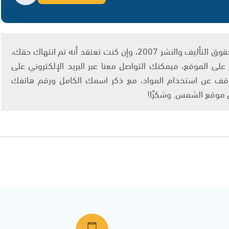
يتم الاستخدام المواد وفقًا للمادة 27 أ من قانون حقوق التأليف والنشر 2007، وإن كنت تعتقد أنه تم انتهاك حقك،
لى الموقع، فيمكنك التواصل معنا عبر البريد الإلكتروني على
info@ashams.c والطلب بالتوقف عن استخدام المواد، مع ذكر اسمك الكامل ورقم هاتفك
ى موقع الشمس. وشكرًا!