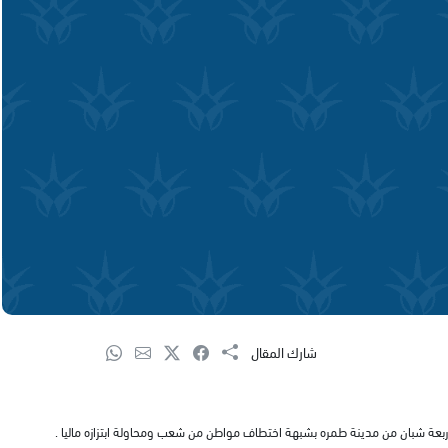
شارك المقال
اربعة شبان من مدينة طمره بشبهة اختطاف مواطن من شعب ومحاولة ابتزازه ماليا .