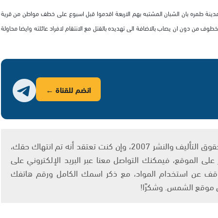
مدينة طمره بان الشبان المشتبه بهم الاربعة اقدموا قبل اسبوع على خطف مواطن من قرية
وف من دون ان يصاب بالاضافة الى تهديده بالقتل مع الانتقام لافراد عائلته وايضا محاولة
انضم للقناة ←
يتم الاستخدام المواد وفقًا للمادة 27 أ من قانون حقوق التأليف والنشر 2007، وإن كنت تعتقد أنه تم انتهاك حقك،
لى الموقع، فيمكنك التواصل معنا عبر البريد الإلكتروني على
info@ashams.c والطلب بالتوقف عن استخدام المواد، مع ذكر اسمك الكامل ورقم هاتفك
ى موقع الشمس. وشكرًا!