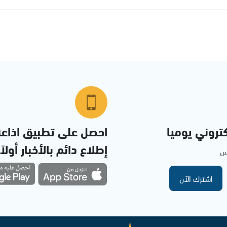
تروني يوميا
احصل على تطبيق اذاع
إطلاع دائم بالأخبار أولاً
مس
اشترك الآن