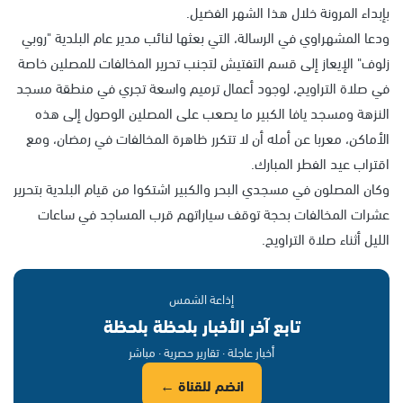
بإبداء المرونة خلال هذا الشهر الفضيل.
ودعا المشهراوي في الرسالة، التي بعثها لنائب مدير عام البلدية "روبي
زلوف" الإيعاز إلى قسم التفتيش لتجنب تحرير المخالفات للمصلين خاصة
في صلاة التراويح، لوجود أعمال ترميم واسعة تجري في منطقة مسجد
النزهة ومسجد يافا الكبير ما يصعب على المصلين الوصول إلى هذه
الأماكن، معربا عن أمله أن لا تتكرر ظاهرة المخالفات في رمضان، ومع
اقتراب عيد الفطر المبارك.
وكان المصلون في مسجدي البحر والكبير اشتكوا من قيام البلدية بتحرير
عشرات المخالفات بحجة توقف سياراتهم قرب المساجد في ساعات
الليل أثناء صلاة التراويح.
إذاعة الشمس
تابع آخر الأخبار بلحظة بلحظة
أخبار عاجلة · تقارير حصرية · مباشر
انضم للقناة ←