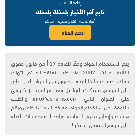
إذاعة الشمس
تابع آخر الأخبار بلحظة بلحظة
أخبار عاجلة · تقارير حصرية · مباشر
انضم للقناة ←
يتم الاستخدام المواد وفقًا للمادة 27 أ من قانون حقوق
التأليف والنشر 2007، وإن كنت تعتقد أنه تم انتهاك
حقك، بصفتك مالكًا لهذه الحقوق في المواد التي تظهر
على الموقع، فيمكنك التواصل معنا عبر البريد الإلكتروني
على العنوان التالي: info@ashams.com والطلب
بالتوقف عن استخدام المواد، مع ذكر اسمك الكامل ورقم
هاتفك وإرفاق تصوير للشاشة ورابط للصفحة ذات الصلة
على موقع الشمس. وشكرًا!