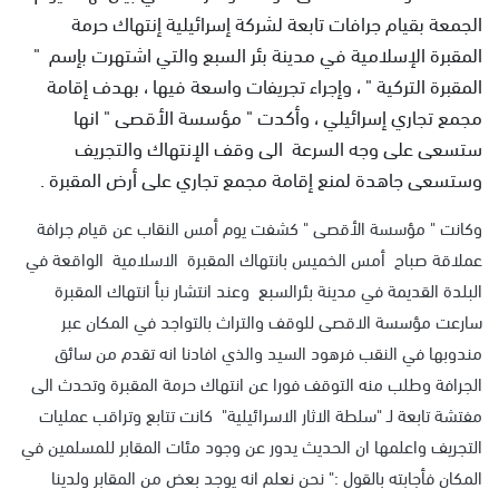
الجمعة بقيام جرافات تابعة لشركة إسرائيلية إنتهاك حرمة
المقبرة الإسلامية في مدينة بئر السبع والتي اشتهرت بإسم "
المقبرة التركية " ، وإجراء تجريفات واسعة فيها ، بهدف إقامة
مجمع تجاري إسرائيلي ، وأكدت " مؤسسة الأقصى " انها
ستسعى على وجه السرعة الى وقف الإنتهاك والتجريف
وستسعى جاهدة لمنع إقامة مجمع تجاري على أرض المقبرة .
وكانت " مؤسسة الأقصى " كشفت يوم أمس النقاب عن قيام جرافة
عملاقة صباح أمس الخميس بانتهاك المقبرة الاسلامية الواقعة في
البلدة القديمة في مدينة بئرالسبع وعند انتشار نبأ انتهاك المقبرة
سارعت مؤسسة الاقصى للوقف والتراث بالتواجد في المكان عبر
مندوبها في النقب فرهود السيد والذي افادنا انه تقدم من سائق
الجرافة وطلب منه التوقف فورا عن انتهاك حرمة المقبرة وتحدث الى
مفتشة تابعة لـ "سلطة الاثار الاسرائيلية" كانت تتابع وتراقب عمليات
التجريف واعلمها ان الحديث يدور عن وجود مئات المقابر للمسلمين في
المكان فأجابته بالقول :" نحن نعلم انه يوجد بعض من المقابر ولدينا