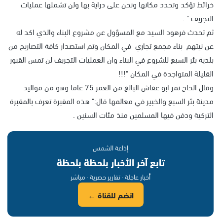
خرائط تؤكد وتحدد مكانها ونحن على دراية بها ولن تشملها عمليات
التجريف " .
ثم تحدث فرهود السيد مع المسؤول عن مشروع البناء والذي اكد له
عن نيتهم بناء مجمع تجاري في المكان وتم استصدار كافة التصاريح من
بلدية بئر السبع للشروع في البناء وان العمليات التجريف لن تمس القبور
القليلة المتواجدة في المكان "!!!
وقال الحاج نمر ابو عفاش البالغ من العمر 75 عاما وهو من مواليد
مدينة بئر السبع والخبير في معالمها قال:" هذه المقبرة تعرف بالمقبرة
التركية ودفن فيها المسلمين منذ مئات السنين .
إذاعة الشمس
تابع آخر الأخبار بلحظة بلحظة
أخبار عاجلة · تقارير حصرية · مباشر
انضم للقناة ←