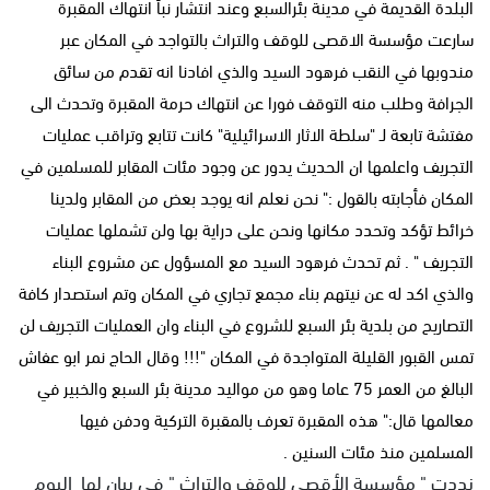
البلدة القديمة في مدينة بئرالسبع وعند انتشار نبأ انتهاك المقبرة
سارعت مؤسسة الاقصى للوقف والتراث بالتواجد في المكان عبر
مندوبها في النقب فرهود السيد والذي افادنا انه تقدم من سائق
الجرافة وطلب منه التوقف فورا عن انتهاك حرمة المقبرة وتحدث الى
مفتشة تابعة لـ "سلطة الاثار الاسرائيلية" كانت تتابع وتراقب عمليات
التجريف واعلمها ان الحديث يدور عن وجود مئات المقابر للمسلمين في
المكان فأجابته بالقول :" نحن نعلم انه يوجد بعض من المقابر ولدينا
خرائط تؤكد وتحدد مكانها ونحن على دراية بها ولن تشملها عمليات
التجريف " . ثم تحدث فرهود السيد مع المسؤول عن مشروع البناء
والذي اكد له عن نيتهم بناء مجمع تجاري في المكان وتم استصدار كافة
التصاريح من بلدية بئر السبع للشروع في البناء وان العمليات التجريف لن
تمس القبور القليلة المتواجدة في المكان "!!! وقال الحاج نمر ابو عفاش
البالغ من العمر 75 عاما وهو من مواليد مدينة بئر السبع والخبير في
معالمها قال:" هذه المقبرة تعرف بالمقبرة التركية ودفن فيها
المسلمين منذ مئات السنين .
نددت " مؤسسة الأقصى للوقف والتراث " في بيان لها اليوم