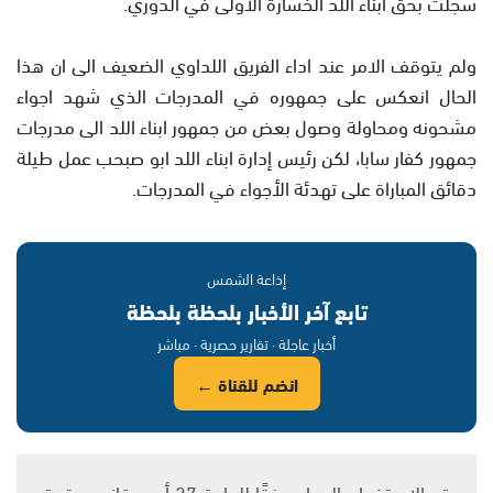
سجلت بحق أبناء اللد الخسارة الأولى في الدوري.
ولم يتوقف الامر عند اداء الفريق اللداوي الضعيف الى ان هذا
الحال انعكس على جمهوره في المدرجات الذي شهد اجواء
مشحونه ومحاولة وصول بعض من جمهور ابناء اللد الى مدرجات
جمهور كفار سابا، لكن رئيس إدارة ابناء اللد ابو صبحب عمل طيلة
دقائق المباراة على تهدئة الأجواء في المدرجات.
إذاعة الشمس
تابع آخر الأخبار بلحظة بلحظة
أخبار عاجلة · تقارير حصرية · مباشر
انضم للقناة ←
يتم الاستخدام المواد وفقًا للمادة 27 أ من قانون حقوق