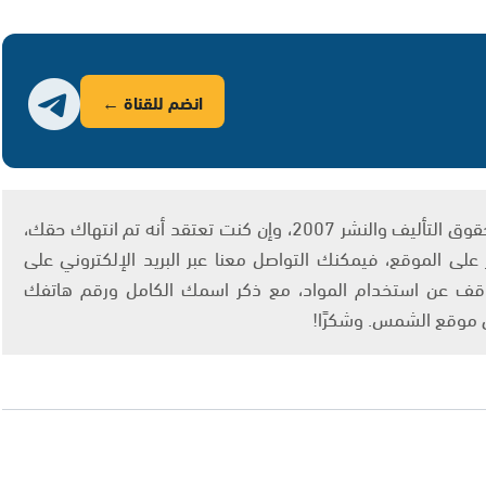
انضم للقناة ←
يتم الاستخدام المواد وفقًا للمادة 27 أ من قانون حقوق التأليف والنشر 2007، وإن كنت تعتقد أنه تم انتهاك حقك،
لى الموقع، فيمكنك التواصل معنا عبر البريد الإلكتروني على
info@ashams.c والطلب بالتوقف عن استخدام المواد، مع ذكر اسمك الكامل ورقم هاتفك
ى موقع الشمس. وشكرًا!