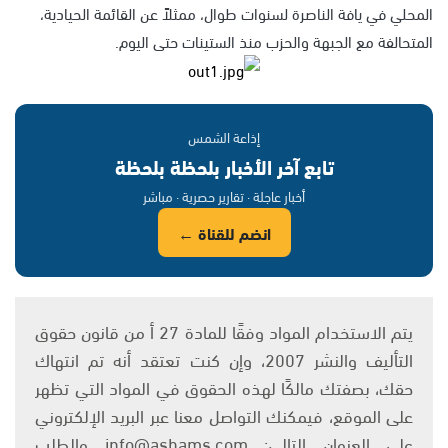
المحلي في يافة الناصرة لسنوات طوال، ممثلاً عن القائمة الحيادية،
المتحالفة مع الجبهة والحزب منذ الستينات حتى اليوم.
إذاعة الشمس
تابع آخر الأخبار بلحظة بلحظة
أخبار عاجلة · تقارير حصرية · مباشر
انضم للقناة ←
يتم الاستخدام المواد وفقًا للمادة 27 أ من قانون حقوق
التأليف والنشر 2007، وإن كنت تعتقد أنه تم انتهاك
حقك، بصفتك مالكًا لهذه الحقوق في المواد التي تظهر
على الموقع، فيمكنك التواصل معنا عبر البريد الإلكتروني
على العنوان التالي: info@ashams.com والطلب