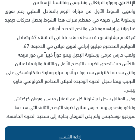
الإنكليزي وبورتو البرتغالي وتينيريفي وفالنسيا الإسبانيين.
وانتهى الشوط الأول من مباراة اليوم بالتعادل السلبي رغم تفوق
برشلونة على ضيفه في معظم فترات هذا الشوط بفضل تحركات ديفيد
فيا وزلاتان إبراهيموفيتش والنجم الجديد أدريانو.
ثم تقدم برشلونة بهدف سجله ديفيد فيا في الدقيقة 47 وتعادل
المهاجم المخضرم فيليبو إنزاغي لفريق ميلان في الدقيقة 67.
ولعب حارس مرمى برشلونة البديل بينتو دوراً كبيراً في فوز فريقه
بالكأس حيث تصدى لضربات الترجيح الأولى والثانية والرابعة لميلان
والتي سددها كلارنس سيدورف وأندريا بيرلو وماريك يانكلوفسكي على
الترتيب بينما سجل الضربة الوحيدة لميلان المدافع الكولومبي ماريو
ييبس.
وفي المقابل سجل لبرشلونة كل من ليونيل ميسي وبويان كركيتش
وتياغو وتصدى روما حارس ميلان لضربة الترجيح الثانية التي سددها
سيرخيو بوسكيتس ولم يكن الفريقان بحاجة إلى تسديد الضربة الخامسة.
إذاعة الشمس