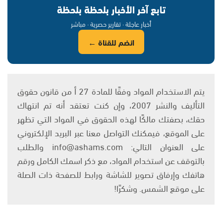
تابع آخر الأخبار بلحظة بلحظة
أخبار عاجلة · تقارير حصرية · مباشر
انضم للقناة ←
يتم الاستخدام المواد وفقًا للمادة 27 أ من قانون حقوق
التأليف والنشر 2007، وإن كنت تعتقد أنه تم انتهاك
حقك، بصفتك مالكًا لهذه الحقوق في المواد التي تظهر
على الموقع، فيمكنك التواصل معنا عبر البريد الإلكتروني
على العنوان التالي: info@ashams.com والطلب
بالتوقف عن استخدام المواد، مع ذكر اسمك الكامل ورقم
هاتفك وإرفاق تصوير للشاشة ورابط للصفحة ذات الصلة
على موقع الشمس. وشكرًا!