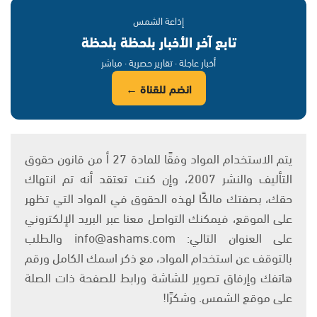
إذاعة الشمس
تابع آخر الأخبار بلحظة بلحظة
أخبار عاجلة · تقارير حصرية · مباشر
انضم للقناة ←
يتم الاستخدام المواد وفقًا للمادة 27 أ من قانون حقوق
التأليف والنشر 2007، وإن كنت تعتقد أنه تم انتهاك
حقك، بصفتك مالكًا لهذه الحقوق في المواد التي تظهر
على الموقع، فيمكنك التواصل معنا عبر البريد الإلكتروني
على العنوان التالي: info@ashams.com والطلب
بالتوقف عن استخدام المواد، مع ذكر اسمك الكامل ورقم
هاتفك وإرفاق تصوير للشاشة ورابط للصفحة ذات الصلة
على موقع الشمس. وشكرًا!