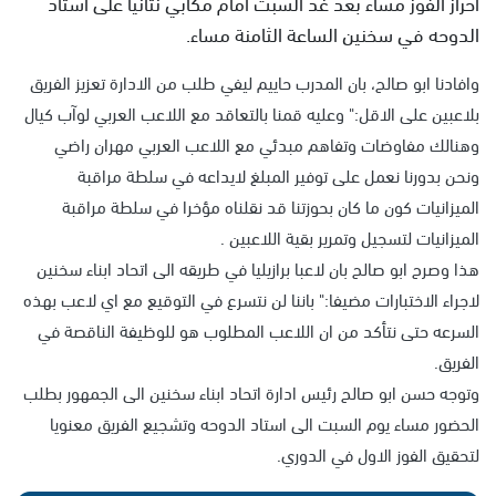
احراز الفوز مساء بعد غد السبت امام مكابي نتانيا على استاد
الدوحه في سخنين الساعة الثامنة مساء.
وافادنا ابو صالح، بان المدرب حاييم ليفي طلب من الادارة تعزيز الفريق
بلاعبين على الاقل:" وعليه قمنا بالتعاقد مع اللاعب العربي لوآب كيال
وهنالك مفاوضات وتفاهم مبدئي مع اللاعب العربي مهران راضي
ونحن بدورنا نعمل على توفير المبلغ لايداعه في سلطة مراقبة
الميزانيات كون ما كان بحوزتنا قد نقلناه مؤخرا في سلطة مراقبة
الميزانيات لتسجيل وتمرير بقية اللاعبين .
هذا وصرح ابو صالح بان لاعبا برازيليا في طريقه الى اتحاد ابناء سخنين
لاجراء الاختبارات مضيفا:" باننا لن نتسرع في التوقيع مع اي لاعب بهذه
السرعه حتى نتأكد من ان اللاعب المطلوب هو للوظيفة الناقصة في
الفريق.
وتوجه حسن ابو صالح رئيس ادارة اتحاد ابناء سخنين الى الجمهور بطلب
الحضور مساء يوم السبت الى استاد الدوحه وتشجيع الفريق معنويا
لتحقيق الفوز الاول في الدوري.