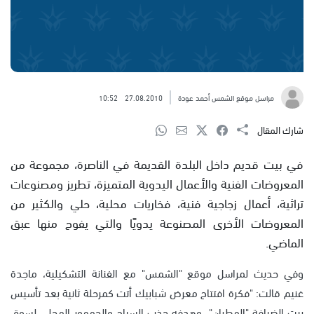
مراسل موقع الشمس أحمد عودة
27.08.2010
10:52
شارك المقال
في بيت قديم داخل البلدة القديمة في الناصرة، مجموعة من
المعروضات الفنية والأعمال اليدوية المتميزة، تطريز ومصنوعات
تراثية، أعمال زجاجية فنية، فخاريات محلية، حلي والكثير من
المعروضات الأخرى المصنوعة يدويًا والتي يفوح منها عبق
الماضي.
وفي حديث لمراسل موقع "الشمس" مع الفنانة التشكيلية، ماجدة
غنيم قالت: "فكرة افتتاح معرض شبابيك أتت كمرحلة ثانية بعد تأسيس
بيت الضيافة "المطران"، وهدفه جذب السياح والجمهور المحلي لسوق