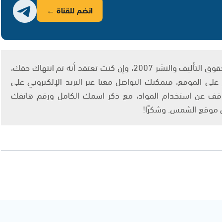
انضم للقناة ←
يتم الاستخدام المواد وفقًا للمادة 27 أ من قانون حقوق التأليف والنشر 2007، وإن كنت تعتقد أنه تم انتهاك حقك،
لى الموقع، فيمكنك التواصل معنا عبر البريد الإلكتروني على
info@ashams.c والطلب بالتوقف عن استخدام المواد، مع ذكر اسمك الكامل ورقم هاتفك
ى موقع الشمس. وشكرًا!