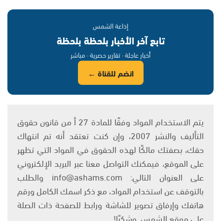
إذاعة الشمس
تابع آخر الأخبار بلحظة بلحظة
أخبار عاجلة · تقارير حصرية · مباشر
انضم للقناة ←
يتم الاستخدام المواد وفقًا للمادة 27 أ من قانون حقوق
التأليف والنشر 2007، وإن كنت تعتقد أنه تم انتهاك
حقك، بصفتك مالكًا لهذه الحقوق في المواد التي تظهر
على الموقع، فيمكنك التواصل معنا عبر البريد الإلكتروني
على العنوان التالي: info@ashams.com والطلب
بالتوقف عن استخدام المواد، مع ذكر اسمك الكامل ورقم
هاتفك وإرفاق تصوير للشاشة ورابط للصفحة ذات الصلة
على موقع الشمس. وشكرًا!