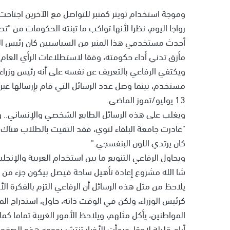
وموجة استخدام تويتر كمنبر للتواصل مع الآخرين اجتاحت 
رواجا اليوم، نظرا لأنها تواكب ما تبنته الحكومات من "ت
أحدث مستخدمي هذا المنبر من السياسيين كان رئيس الوز
مأزق تدني أداء حكومته، وفقا لاستطلاعات الرأي العام،
13 يوليو/تموز الماضي.
ويغلب على هذه الرسائل الطابع الشخصي والإنساني.. وم
"غادرت جامعة البلقاء لتوي، فقد التقيت بالطلاب هناك
كان يرتدي اللون البنفسجي."
ويحاول الرفاعي التنويع ما بين استخدام العربية والإن
شا الله مشروع إعادة تأهيل ساحة فيصل بيكون جزء من إ
يلاحظ من مثل هذه الرسائل أن الرفاعي التزم بالفكرة الأ
كرئيس الوزراء، ولكن في الوقت ذاته، حاول، استدراج ال
المواطنين، يأكل مثلهم، ويلاحظ الأمور الغريبة تماما كما
أيام قليلة لاحقا، وبدأت الأخبار تنتشر بوجود هذه الصف