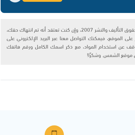
يتم الاستخدام المواد وفقًا للمادة 27 أ من قانون حقوق التأليف والنشر 2007، وإن كنت تعتقد أنه تم انتهاك حقك،
لى الموقع، فيمكنك التواصل معنا عبر البريد الإلكتروني على
info@ashams.c والطلب بالتوقف عن استخدام المواد، مع ذكر اسمك الكامل ورقم هاتفك
ى موقع الشمس. وشكرًا!