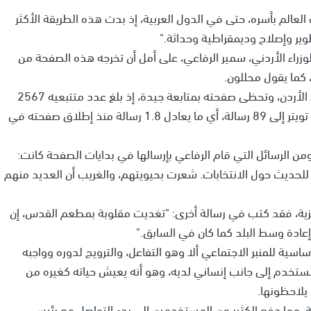
العالم بأسره، حتى في الدول العربية، إذ بدت هذه الطريقة الأكثر
طوير وإصلاح وديمقراطية وحداثة."
راء الأردني، سمير الرفاعي، على أمل أن تخرجه هذه الصفحة من
 كما يقول محللون.
ويكتفي الرفاعي بالتعريف عن نفسه على أنه رئيس وزراء الأردن، وتحظى صفحته بمتابعة جيدة، إذ بلغ عدد متتبعيه 2567
مستخدم، بينما وصل عدد الرسائل التي قام بإرسالها عبر تويتر إلى 89 رسالة، أي ما يعادل 1.8 رسالة منذ إطلاق صفحته في
ن الرسائل التي قام الرفاعي بإرسالها في بدايات الصفحة كانت:
 للحديث حول الانتخابات. شعرت بحيويتهم، والغريب أن العديد منهم
جليزية، فقد كتب في رسالة أخرى: "تغديت مقلوبة بمطعم القدس، إن
عادة وسط البلد كما كان في السابق."
ساسية للمنبر الاجتماعي ألا وهو التفاعل، والترويج لدوره وواجبه
مستخدم إلى جانب إنساني لديه، وهو أنه يعيش حياته كغيره من
 يلاحظونها.
حة، مما دفع الكثير من المستخدمين إلى بدء التواصل مع رئيس