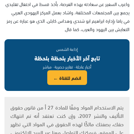
واعرب السفير عن سعادته بهذه الفرصة، بأخذ قسط في احتفال تقليدي
يجمع بين المجتمعات المختلفة، واشاد بعمل المركز اليهودي العربي
في يافا بإدارة ابراهيم ابو شندي وهداس كابلن، الذي هو عبارة عن رمز
التعايش بين اليهود والعرب، كما قال.
إذاعة الشمس
تابع آخر الأخبار بلحظة بلحظة
أخبار عاجلة · تقارير حصرية · مباشر
انضم للقناة ←
يتم الاستخدام المواد وفقًا للمادة 27 أ من قانون حقوق
التأليف والنشر 2007، وإن كنت تعتقد أنه تم انتهاك
حقك، بصفتك مالكًا لهذه الحقوق في المواد التي تظهر
على الموقع، فيمكنك التواصل معنا عبر البريد الإلكتروني