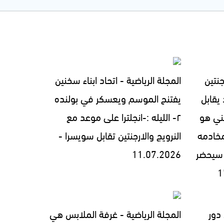
جنتين
المجلة الرياضية - اتحاد ابناء سخنين
يقابل
يفتنح الموسم ويعسكر في بولنده
فيني هو
٢- الليله :-انجلترا على موعد مع
مخادمه
النرويج والارجنتين تقابل سويسرا -
ترامب سيحضر
11.07.2026
 دور
المجلة الرياضية - غرفة الملابس هي