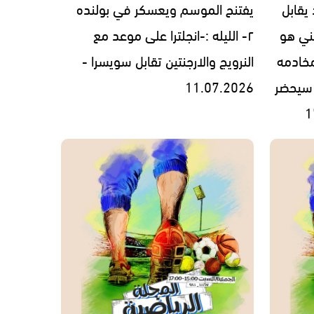
يقابل
يفتنح الموسم ويعسكر في بولنده
فيني هو
٢- الليله :-انجلترا على موعد مع
مخادمه
النرويج والارجنتين تقابل سويسرا -
ترامب سيحضر
11.07.2026