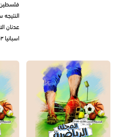
فلسطين ف
عدنان ال
اسبانيا ٣-١ - 18.07.2026