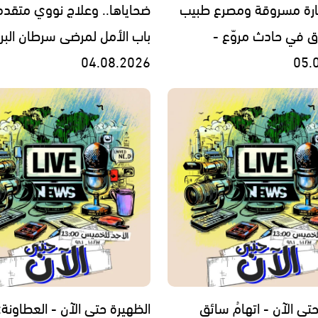
ارة مسروقة ومصرع طبيب
ضحاياها.. وعلاج نووي متقدم
وق في حادث مروّع -
باب الأمل لمرضى سرطان البرو
04.08.2026
05.
تى الآن - اتهامُ سائقِ
الظهيرة حتى الآن - العطاونة: