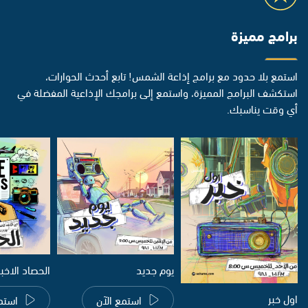
برامج مميزة
استمع بلا حدود مع برامج إذاعة الشمس! تابع أحدث الحوارات،
استكشف البرامج المميزة، واستمع إلى برامجك الإذاعية المفضلة في
أي وقت يناسبك.
يوم جديد
الحصاد الاخب
اول خبر
استمع الآن
استم