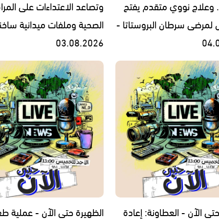
. وعلاج نووي متقدم يفتح
وتصاعد الاعتداءات على المرا
ل لمرضى سرطان البروستاتا -
الصحية وملفات ميدانية ساخن
03.08.2026
04.
تى الآن - العطاونة: إعادة
الظهيرة حتى الآن - عملية ط