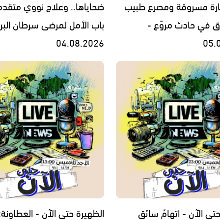
ارة مسروقة ومصرع طبيب
ضحاياها.. وعلاج نووي متقدم
وق في حادث مروّع -
باب الأمل لمرضى سرطان البرو
04.08.2026
05.
تى الآن - اتهامُ سائقِ
الظهيرة حتى الآن - العطاونة: