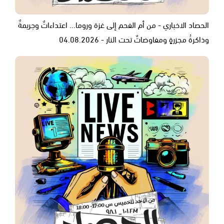
الحصاد الاخباري - من أم الفحم إلى غزة وروما... اعتداءاتٌ وجريمةٌ
وذاكرةُ مجزرةٍ ومفاوضاتٌ تحت النار - 04.08.2026