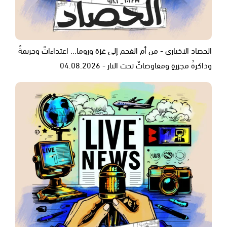
الحصاد الاخباري - من أم الفحم إلى غزة وروما... اعتداءاتٌ وجريمةٌ
وذاكرةُ مجزرةٍ ومفاوضاتٌ تحت النار - 04.08.2026