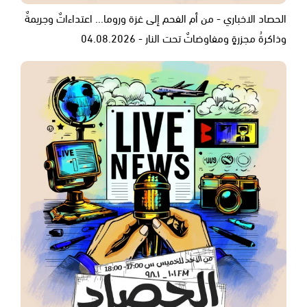
الحصاد الاخباري - من أم الفحم إلى غزة وروما... اعتداءاتٌ وجريمةٌ
وذاكرةُ مجزرةٍ ومفاوضاتٌ تحت النار - 04.08.2026