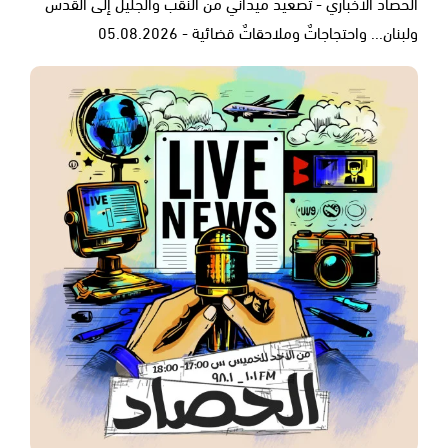
الحصاد الاخباري - تصعيدٌ ميداني من النقب والجليل إلى القدس
ولبنان... واحتجاجاتٌ وملاحقاتٌ قضائية - 05.08.2026