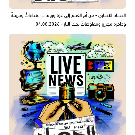
الحصاد الاخباري - من أم الفحم إلى غزة وروما... اعتداءاتٌ وجريمةٌ
وذاكرةُ مجزرةٍ ومفاوضاتٌ تحت النار - 04.08.2026