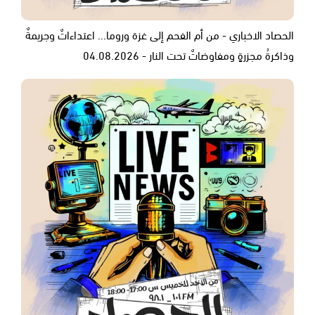
الحصاد الاخباري - من أم الفحم إلى غزة وروما... اعتداءاتٌ وجريمةٌ
وذاكرةُ مجزرةٍ ومفاوضاتٌ تحت النار - 04.08.2026