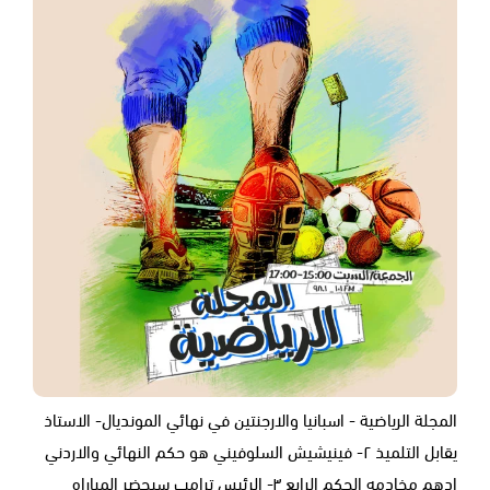
المجلة الرياضية - اسبانيا والارجنتين في نهائي المونديال- الاستاذ
يقابل التلميذ ٢- فينيشيش السلوفيني هو حكم النهائي والاردني
ادهم مخادمه الحكم الرابع ٣- الرئيس ترامب سيحضر المباراه