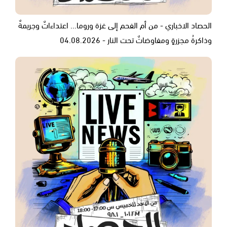
الحصاد الاخباري - من أم الفحم إلى غزة وروما... اعتداءاتٌ وجريمةٌ
وذاكرةُ مجزرةٍ ومفاوضاتٌ تحت النار - 04.08.2026