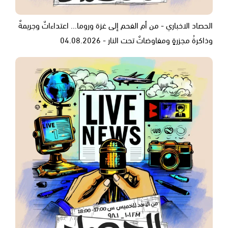
الحصاد الاخباري - من أم الفحم إلى غزة وروما... اعتداءاتٌ وجريمةٌ
وذاكرةُ مجزرةٍ ومفاوضاتٌ تحت النار - 04.08.2026