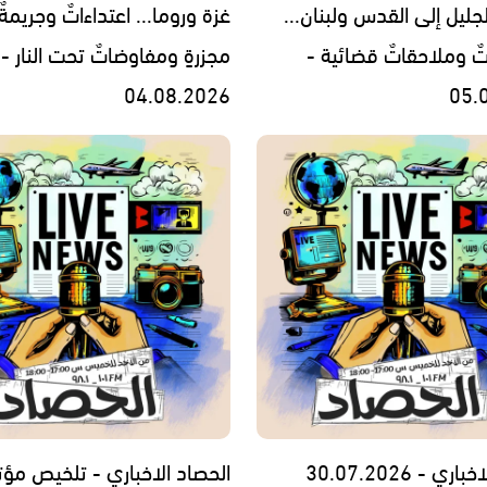
جليل إلى القدس ولبنان...
غزة وروما... اعتداءاتٌ وجريمةٌ
تٌ وملاحقاتٌ قضائية -
مجزرةٍ ومفاوضاتٌ تحت النار -
04.08.2026
05.
ي - 30.07.2026
الحصاد الاخباري - تلخيص مؤت