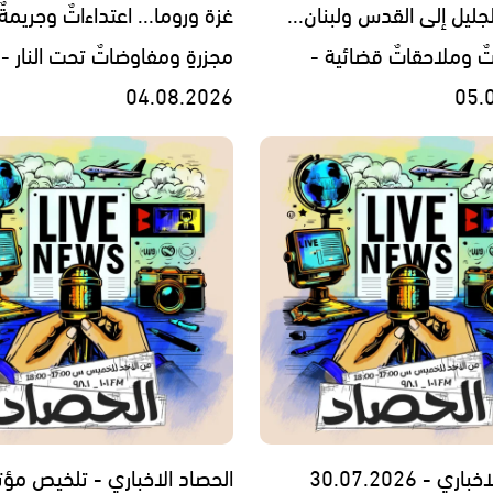
جليل إلى القدس ولبنان...
غزة وروما... اعتداءاتٌ وجريمةٌ
تٌ وملاحقاتٌ قضائية -
مجزرةٍ ومفاوضاتٌ تحت النار -
04.08.2026
05.
ي - 30.07.2026
الحصاد الاخباري - تلخيص مؤت