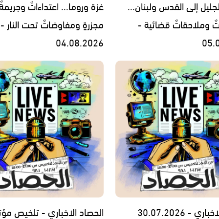
جليل إلى القدس ولبنان...
غزة وروما... اعتداءاتٌ وجريمةٌ
تٌ وملاحقاتٌ قضائية -
مجزرةٍ ومفاوضاتٌ تحت النار -
04.08.2026
05.
ي - 30.07.2026
الحصاد الاخباري - تلخيص مؤت