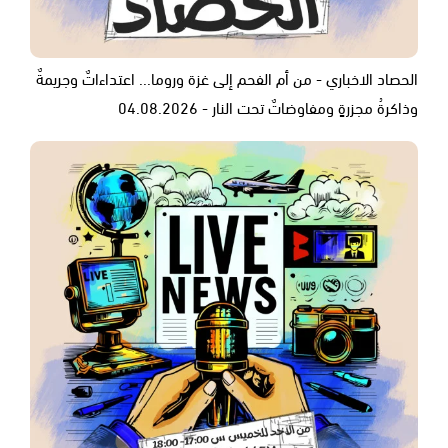
الحصاد الاخباري - من أم الفحم إلى غزة وروما... اعتداءاتٌ وجريمةٌ
وذاكرةُ مجزرةٍ ومفاوضاتٌ تحت النار - 04.08.2026