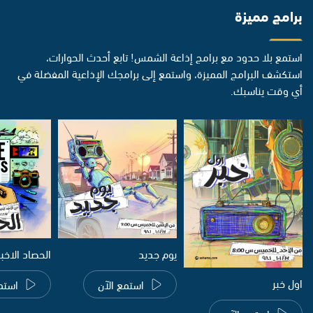
برامج مميزة
استمع بلا حدود مع برامج إذاعة الشمس! تابع أحدث الحوارات،
استكشف البرامج المميزة، واستمع إلى برامجك الإذاعية المفضلة في
أي وقت يناسبك.
يوم جديد
الحصاد الاخب
اول خبر
استمع الآن
استم