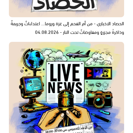
الحصاد الاخباري - من أم الفحم إلى غزة وروما... اعتداءاتٌ وجريمةٌ
وذاكرةُ مجزرةٍ ومفاوضاتٌ تحت النار - 04.08.2026