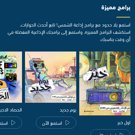
برامج مميزة
استمع بلا حدود مع برامج إذاعة الشمس! تابع أحدث الحوارات،
استكشف البرامج المميزة، واستمع إلى برامجك الإذاعية المفضلة في
أي وقت يناسبك.
يوم جديد
الحصاد الاخب
اول خبر
استمع الآن
استم