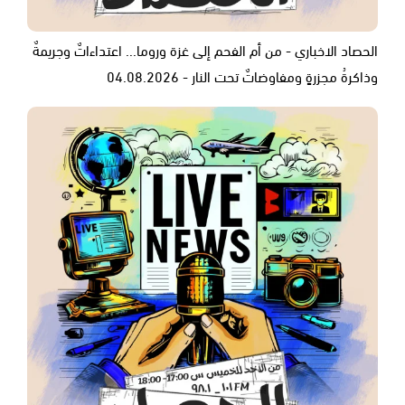
الحصاد الاخباري - من أم الفحم إلى غزة وروما... اعتداءاتٌ وجريمةٌ
وذاكرةُ مجزرةٍ ومفاوضاتٌ تحت النار - 04.08.2026