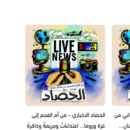
اني من
الحصاد الاخباري - من أم الفحم إلى
ن...
غزة وروما... اعتداءاتٌ وجريمةٌ وذاكرةُ