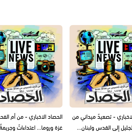
اخباري - تصعيدٌ ميداني من
الحصاد الاخباري - من أم الفح
جليل إلى القدس ولبنان...
غزة وروما... اعتداءاتٌ وجريمةٌ