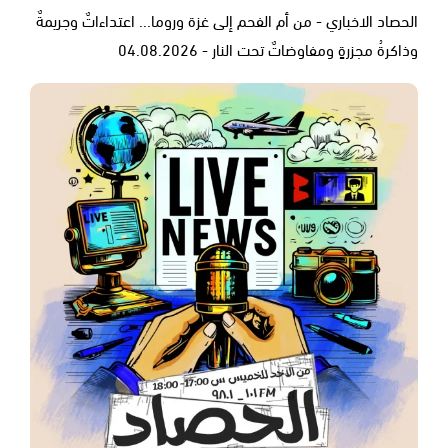
الحصاد الاخباري - من أم الفحم إلى غزة وروما... اعتداءاتٌ وجريمةٌ
وذاكرةُ مجزرةٍ ومفاوضاتٌ تحت النار - 04.08.2026