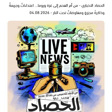
الحصاد الاخباري - من أم الفحم إلى غزة وروما... اعتداءاتٌ وجريمةٌ
وذاكرةُ مجزرةٍ ومفاوضاتٌ تحت النار - 04.08.2026