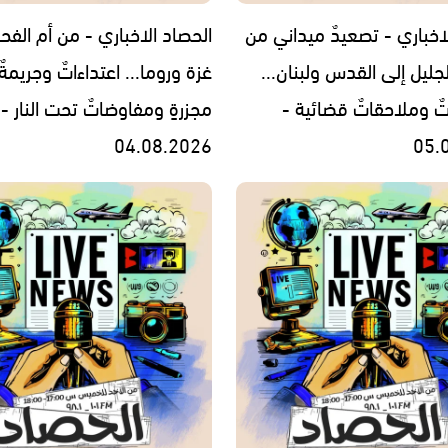
اخباري - تصعيدٌ ميداني من
الحصاد الاخباري - من أم الفح
جليل إلى القدس ولبنان...
غزة وروما... اعتداءاتٌ وجريمةٌ
تٌ وملاحقاتٌ قضائية -
مجزرةٍ ومفاوضاتٌ تحت النار -
04.08.2026
05.