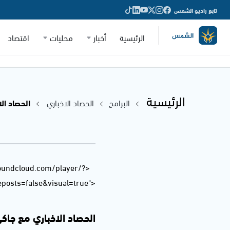
تابع راديو الشمس
الرئيسية
أخبار
محليات
اقتصاد
الرئيسية
البرامج
الحصاد الاخباري
الحصاد الاخب
soundcloud.com/player/?
osts=false&visual=true">
الحصاد الاخباري مع جاكي خوري 