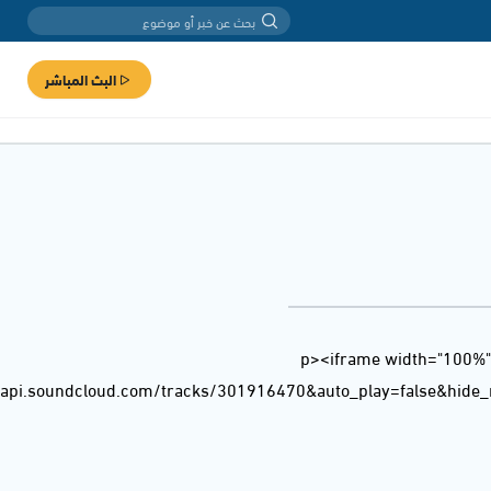
البث المباشر
<p><iframe width="100%"
/api.soundcloud.com/tracks/301916470&auto_play=false&hide