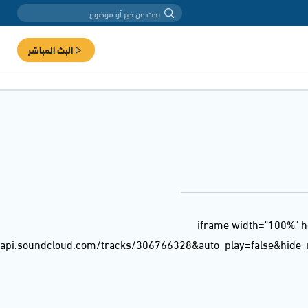
البث المباشر
<iframe width="100%" h
/api.soundcloud.com/tracks/306766328&auto_play=false&hide