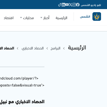
تابع راديو الشمس
الرئيسية
أخبار
محليات
اقتصاد
الرئيسية
البرامج
الحصاد الاخباري
الحصاد الاخب
undcloud.com/player/?
osts=false&visual=true">
الحصاد الاخباري مع نبيل سلامة 