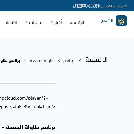
تابع راديو الشمس
الرئيسية
أخبار
محليات
اقتصاد
الرئيسية
البرامج
طاولة الجمعة
برنامج طاولة الج
undcloud.com/player/?
osts=false&visual=true">
برنامج طاولة الجمعة - 17.02.2017