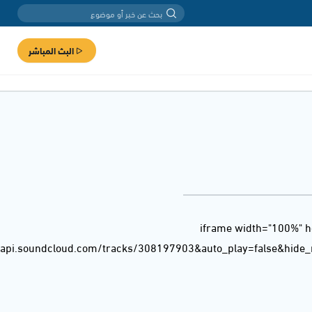
البث المباشر
<iframe width="100%" h
/api.soundcloud.com/tracks/308197903&auto_play=false&hide